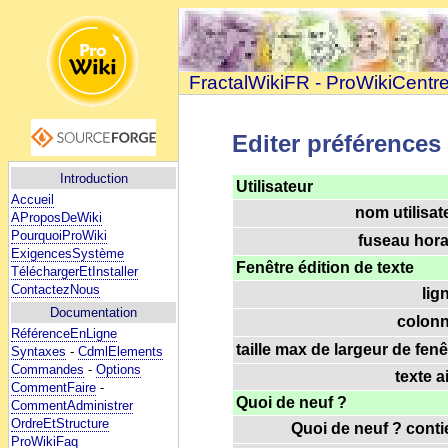
FractalWikiFR - ProWikiCentr
Editer préférences
Introduction
Utilisateur
Accueil
nom utilisat
AProposDeWiki
PourquoiProWiki
fuseau horai
ExigencesSystème
Fenêtre édition de texte
TéléchargerEtInstaller
ContactezNous
lig
Documentation
colonn
RéférenceEnLigne
taille max de largeur de fenê
Syntaxes
-
CdmlElements
Commandes
-
Options
texte a
CommentFaire
-
Quoi de neuf ?
CommentAdministrer
OrdreEtStructure
Quoi de neuf ? contie
ProWikiFaq