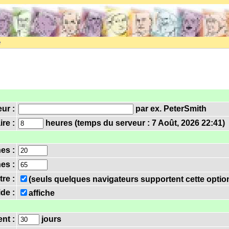
e
eur :
par ex. PeterSmith
re :
heures (temps du serveur : 7 Août, 2026 22:41)
nes :
es :
tre :
(seuls quelques navigateurs supportent cette optio
ide :
affiche
nt :
jours