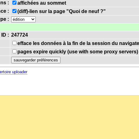
ns :
affichées au sommet
nce :
(diff)-lien sur la page "Quoi de neuf ?"
ype :
 ID :
247724
efface les données à la fin de la session du navigat
pages expire quickly (use with some proxy servers)
ertoire uploader