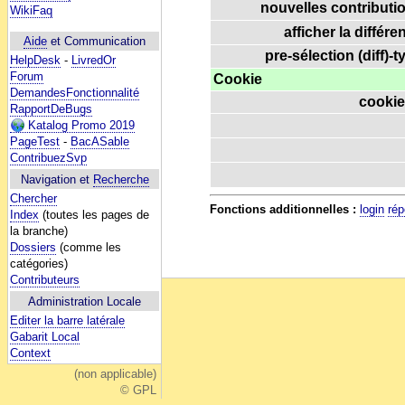
nouvelles contributio
WikiFaq
afficher la différe
Aide
et Communication
pre-sélection (diff)-t
HelpDesk
-
LivredOr
Forum
Cookie
DemandesFonctionnalité
cookie
RapportDeBugs
Katalog Promo 2019
PageTest
-
BacASable
ContribuezSvp
Navigation et
Recherche
Chercher
Fonctions additionnelles :
login
rép
Index
(toutes les pages de
la branche)
Dossiers
(comme les
catégories)
Contributeurs
Administration Locale
Editer la barre latérale
Gabarit Local
Context
(non applicable)
© GPL