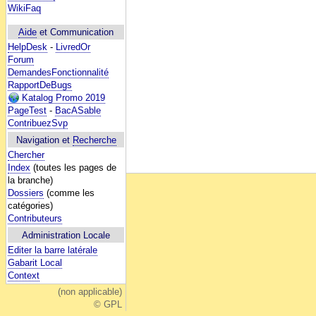
WikiFaq
Aide
et Communication
HelpDesk
-
LivredOr
Forum
DemandesFonctionnalité
RapportDeBugs
Katalog Promo 2019
PageTest
-
BacASable
ContribuezSvp
Navigation et
Recherche
Chercher
Index
(toutes les pages de
la branche)
Dossiers
(comme les
catégories)
Contributeurs
Administration Locale
Editer la barre latérale
Gabarit Local
Context
(non applicable)
© GPL