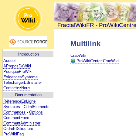
FractalWikiFR - ProWikiCentr
Multilink
Introduction
CraoWiki
Accueil
ProWikiCenter:CraoWiki
AProposDeWiki
PourquoiProWiki
ExigencesSystème
TéléchargerEtInstaller
ContactezNous
Documentation
RéférenceEnLigne
Syntaxes
-
CdmlElements
Commandes
-
Options
CommentFaire
-
CommentAdministrer
OrdreEtStructure
ProWikiFaq