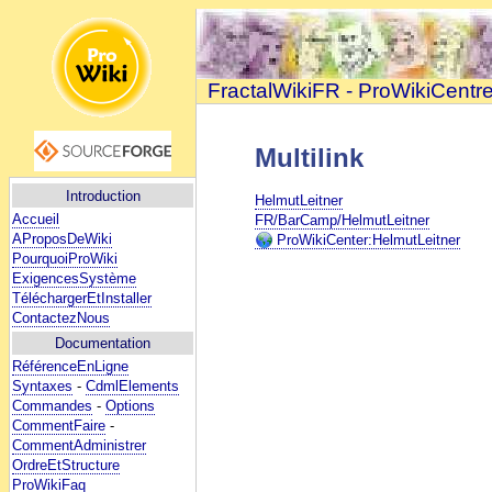
FractalWikiFR - ProWikiCentr
Multilink
Introduction
HelmutLeitner
Accueil
FR/BarCamp/HelmutLeitner
AProposDeWiki
ProWikiCenter:HelmutLeitner
PourquoiProWiki
ExigencesSystème
TéléchargerEtInstaller
ContactezNous
Documentation
RéférenceEnLigne
Syntaxes
-
CdmlElements
Commandes
-
Options
CommentFaire
-
CommentAdministrer
OrdreEtStructure
ProWikiFaq