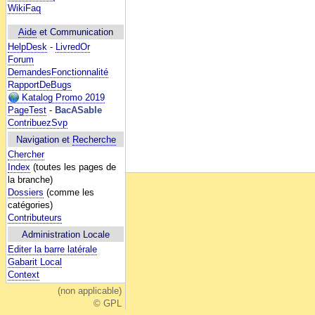
WikiFaq
Aide
et Communication
HelpDesk
-
LivredOr
Forum
DemandesFonctionnalité
RapportDeBugs
Katalog Promo 2019
PageTest
-
BacASable
ContribuezSvp
Navigation et
Recherche
Chercher
Index
(toutes les pages de
la branche)
Dossiers
(comme les
catégories)
Contributeurs
Administration Locale
Editer la barre latérale
Gabarit Local
Context
(non applicable)
© GPL