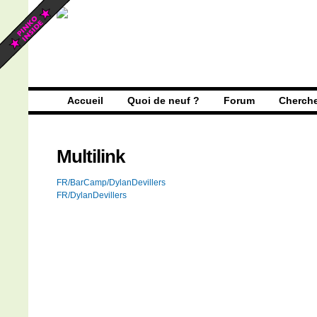
Accueil
Quoi de neuf ?
Forum
Cherch
Multilink
FR/BarCamp/DylanDevillers
FR/DylanDevillers