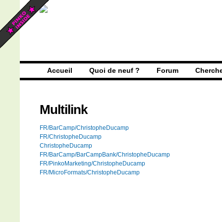
Accueil
Quoi de neuf ?
Forum
Cherch
Multilink
FR/BarCamp/ChristopheDucamp
FR/ChristopheDucamp
ChristopheDucamp
FR/BarCamp/BarCampBank/ChristopheDucamp
FR/PinkoMarketing/ChristopheDucamp
FR/MicroFormats/ChristopheDucamp