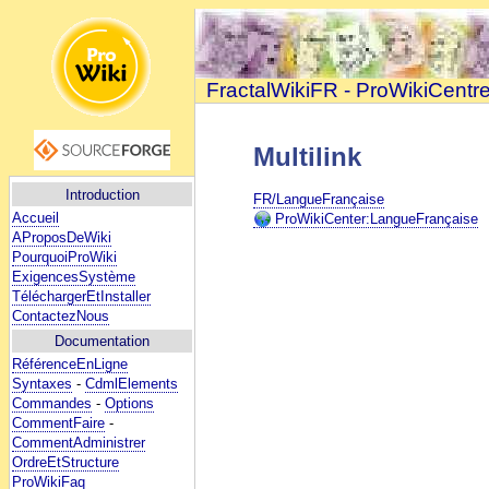
FractalWikiFR - ProWikiCentr
Multilink
Introduction
FR/LangueFrançaise
Accueil
ProWikiCenter:LangueFrançaise
AProposDeWiki
PourquoiProWiki
ExigencesSystème
TéléchargerEtInstaller
ContactezNous
Documentation
RéférenceEnLigne
Syntaxes
-
CdmlElements
Commandes
-
Options
CommentFaire
-
CommentAdministrer
OrdreEtStructure
ProWikiFaq