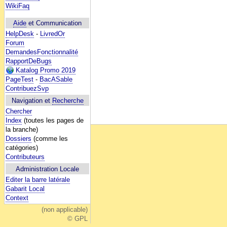
WikiFaq
Aide
et Communication
HelpDesk
-
LivredOr
Forum
DemandesFonctionnalité
RapportDeBugs
Katalog Promo 2019
PageTest
-
BacASable
ContribuezSvp
Navigation et
Recherche
Chercher
Index
(toutes les pages de
la branche)
Dossiers
(comme les
catégories)
Contributeurs
Administration Locale
Editer la barre latérale
Gabarit Local
Context
(non applicable)
© GPL