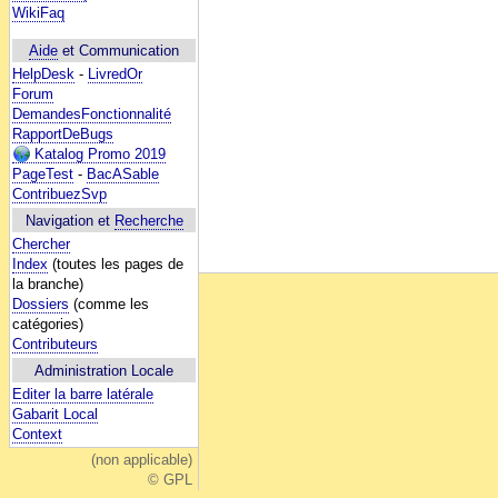
WikiFaq
Aide
et Communication
HelpDesk
-
LivredOr
Forum
DemandesFonctionnalité
RapportDeBugs
Katalog Promo 2019
PageTest
-
BacASable
ContribuezSvp
Navigation et
Recherche
Chercher
Index
(toutes les pages de
la branche)
Dossiers
(comme les
catégories)
Contributeurs
Administration Locale
Editer la barre latérale
Gabarit Local
Context
(non applicable)
© GPL