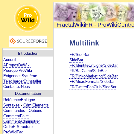
FractalWikiFR - ProWikiCentr
Multilink
Introduction
FR/SideBar
Accueil
SideBar
AProposDeWiki
FR/IdentitéEnLigne/SideBar
PourquoiProWiki
FR/BarCamp/SideBar
ExigencesSystème
FR/PinkoMarketing/SideBar
TéléchargerEtInstaller
FR/MicroFormats/SideBar
ContactezNous
FR/TwitterFanClub/SideBar
Documentation
RéférenceEnLigne
Syntaxes
-
CdmlElements
Commandes
-
Options
CommentFaire
-
CommentAdministrer
OrdreEtStructure
ProWikiFaq