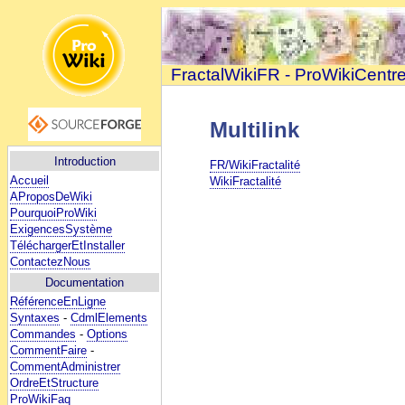
FractalWikiFR - ProWikiCentr
Multilink
Introduction
FR/WikiFractalité
Accueil
WikiFractalité
AProposDeWiki
PourquoiProWiki
ExigencesSystème
TéléchargerEtInstaller
ContactezNous
Documentation
RéférenceEnLigne
Syntaxes
-
CdmlElements
Commandes
-
Options
CommentFaire
-
CommentAdministrer
OrdreEtStructure
ProWikiFaq