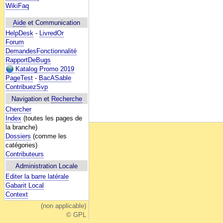
WikiFaq
Aide
et Communication
HelpDesk
-
LivredOr
Forum
DemandesFonctionnalité
RapportDeBugs
Katalog Promo 2019
PageTest
-
BacASable
ContribuezSvp
Navigation et
Recherche
Chercher
Index
(toutes les pages de
la branche)
Dossiers
(comme les
catégories)
Contributeurs
Administration Locale
Editer la barre latérale
Gabarit Local
Context
(non applicable)
© GPL