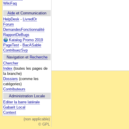
WikiFaq
Aide
et Communication
HelpDesk
-
LivredOr
Forum
DemandesFonctionnalité
RapportDeBugs
Katalog Promo 2019
PageTest
-
BacASable
ContribuezSvp
Navigation et
Recherche
Chercher
Index
(toutes les pages de
la branche)
Dossiers
(comme les
catégories)
Contributeurs
Administration Locale
Editer la barre latérale
Gabarit Local
Context
(non applicable)
© GPL