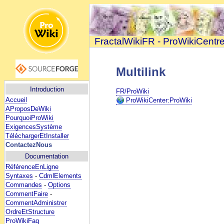
FractalWikiFR - ProWikiCentr
Multilink
Introduction
FR/ProWiki
Accueil
ProWikiCenter:ProWiki
AProposDeWiki
PourquoiProWiki
ExigencesSystème
TéléchargerEtInstaller
ContactezNous
Documentation
RéférenceEnLigne
Syntaxes
-
CdmlElements
Commandes
-
Options
CommentFaire
-
CommentAdministrer
OrdreEtStructure
ProWikiFaq