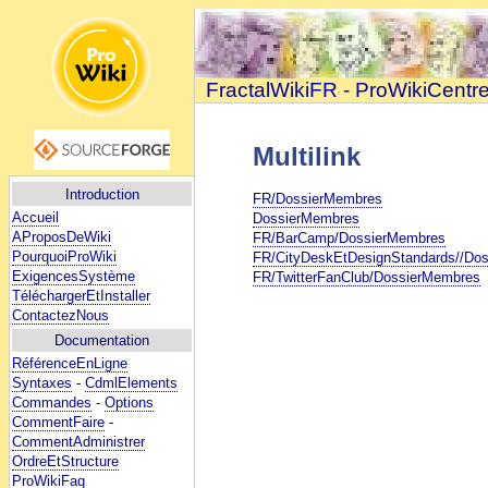
FractalWikiFR - ProWikiCentr
Multilink
Introduction
FR/DossierMembres
Accueil
DossierMembres
AProposDeWiki
FR/BarCamp/DossierMembres
PourquoiProWiki
FR/CityDeskEtDesignStandards//Do
ExigencesSystème
FR/TwitterFanClub/DossierMembres
TéléchargerEtInstaller
ContactezNous
Documentation
RéférenceEnLigne
Syntaxes
-
CdmlElements
Commandes
-
Options
CommentFaire
-
CommentAdministrer
OrdreEtStructure
ProWikiFaq