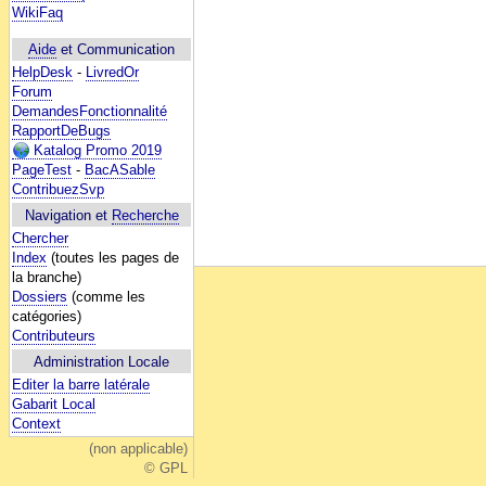
WikiFaq
Aide
et Communication
HelpDesk
-
LivredOr
Forum
DemandesFonctionnalité
RapportDeBugs
Katalog Promo 2019
PageTest
-
BacASable
ContribuezSvp
Navigation et
Recherche
Chercher
Index
(toutes les pages de
la branche)
Dossiers
(comme les
catégories)
Contributeurs
Administration Locale
Editer la barre latérale
Gabarit Local
Context
(non applicable)
© GPL