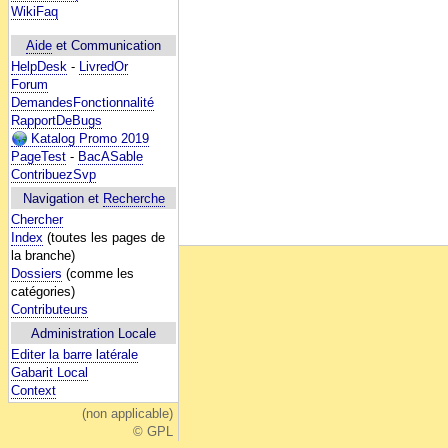
WikiFaq
Aide
et Communication
HelpDesk
-
LivredOr
Forum
DemandesFonctionnalité
RapportDeBugs
Katalog Promo 2019
PageTest
-
BacASable
ContribuezSvp
Navigation et
Recherche
Chercher
Index
(toutes les pages de
la branche)
Dossiers
(comme les
catégories)
Contributeurs
Administration Locale
Editer la barre latérale
Gabarit Local
Context
(non applicable)
© GPL