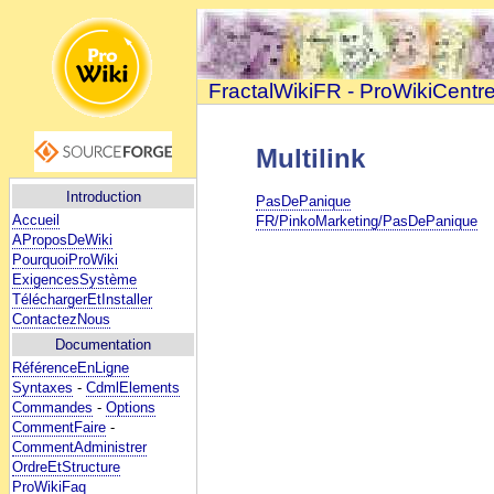
FractalWikiFR - ProWikiCentr
Multilink
Introduction
PasDePanique
Accueil
FR/PinkoMarketing/PasDePanique
AProposDeWiki
PourquoiProWiki
ExigencesSystème
TéléchargerEtInstaller
ContactezNous
Documentation
RéférenceEnLigne
Syntaxes
-
CdmlElements
Commandes
-
Options
CommentFaire
-
CommentAdministrer
OrdreEtStructure
ProWikiFaq