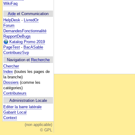
WikiFaq
Aide
et Communication
HelpDesk
-
LivredOr
Forum
DemandesFonctionnalité
RapportDeBugs
Katalog Promo 2019
PageTest
-
BacASable
ContribuezSvp
Navigation et
Recherche
Chercher
Index
(toutes les pages de
la branche)
Dossiers
(comme les
catégories)
Contributeurs
Administration Locale
Editer la barre latérale
Gabarit Local
Context
(non applicable)
© GPL