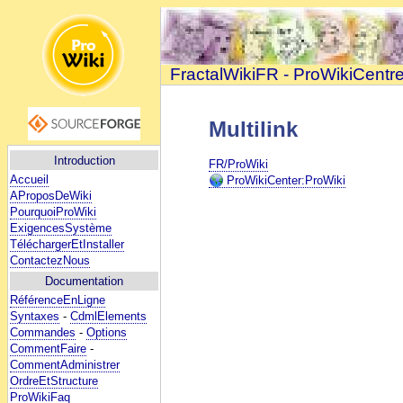
FractalWikiFR - ProWikiCentr
Multilink
Introduction
FR/ProWiki
Accueil
ProWikiCenter:ProWiki
AProposDeWiki
PourquoiProWiki
ExigencesSystème
TéléchargerEtInstaller
ContactezNous
Documentation
RéférenceEnLigne
Syntaxes
-
CdmlElements
Commandes
-
Options
CommentFaire
-
CommentAdministrer
OrdreEtStructure
ProWikiFaq