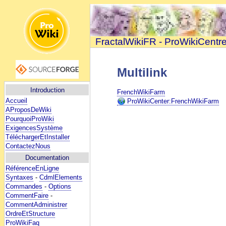
FractalWikiFR - ProWikiCentr
Multilink
Introduction
FrenchWikiFarm
Accueil
ProWikiCenter:FrenchWikiFarm
AProposDeWiki
PourquoiProWiki
ExigencesSystème
TéléchargerEtInstaller
ContactezNous
Documentation
RéférenceEnLigne
Syntaxes
-
CdmlElements
Commandes
-
Options
CommentFaire
-
CommentAdministrer
OrdreEtStructure
ProWikiFaq