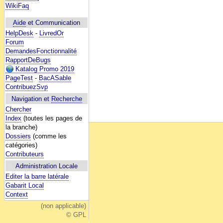
WikiFaq
Aide
et Communication
HelpDesk
-
LivredOr
Forum
DemandesFonctionnalité
RapportDeBugs
Katalog Promo 2019
PageTest
-
BacASable
ContribuezSvp
Navigation et
Recherche
Chercher
Index
(toutes les pages de
la branche)
Dossiers
(comme les
catégories)
Contributeurs
Administration Locale
Editer la barre latérale
Gabarit Local
Context
(non applicable)
© GPL