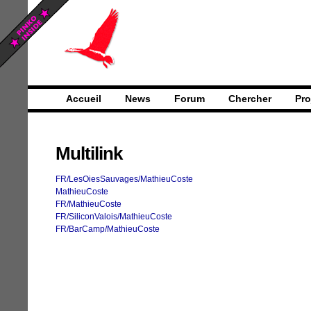
Accueil
News
Forum
Chercher
Pro
Multilink
FR/LesOiesSauvages/MathieuCoste
MathieuCoste
FR/MathieuCoste
FR/SiliconValois/MathieuCoste
FR/BarCamp/MathieuCoste