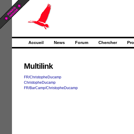
Accueil
News
Forum
Chercher
Pro
Multilink
FR/ChristopheDucamp
ChristopheDucamp
FR/BarCamp/ChristopheDucamp