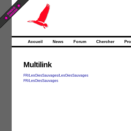
Accueil
News
Forum
Chercher
Pro
Multilink
FR/LesOiesSauvages/LesOiesSauvages
FR/LesOiesSauvages