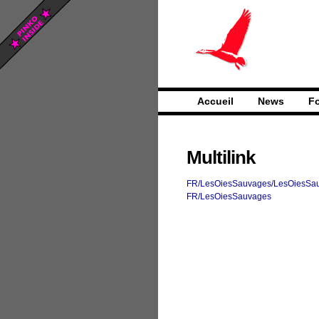
Accueil
News
F
Multilink
FR/LesOiesSauvages/LesOiesSa
FR/LesOiesSauvages