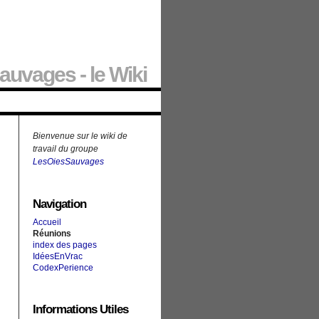
auvages - le Wiki
Bienvenue sur le wiki de
travail du groupe
LesOiesSauvages
Navigation
Accueil
Réunions
index des pages
IdéesEnVrac
CodexPerience
Informations Utiles