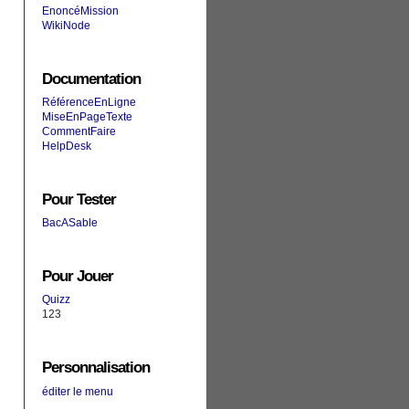
EnoncéMission
WikiNode
Documentation
RéférenceEnLigne
MiseEnPageTexte
CommentFaire
HelpDesk
Pour Tester
BacASable
Pour Jouer
Quizz
123
Personnalisation
éditer le menu