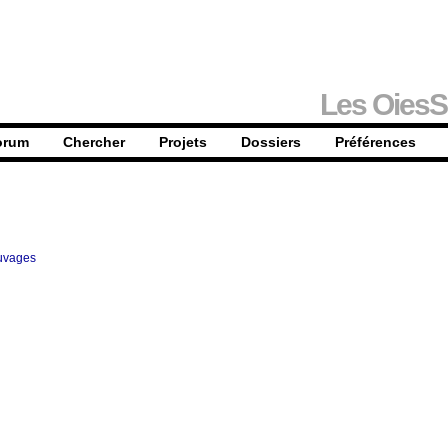
Les OiesS
orum
Chercher
Projets
Dossiers
Préférences
uvages