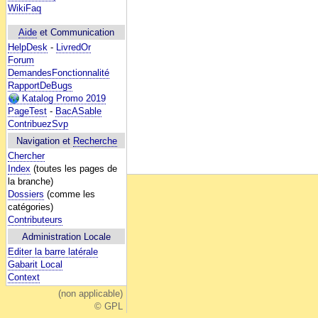
WikiFaq
Aide
et Communication
HelpDesk
-
LivredOr
Forum
DemandesFonctionnalité
RapportDeBugs
Katalog Promo 2019
PageTest
-
BacASable
ContribuezSvp
Navigation et
Recherche
Chercher
Index
(toutes les pages de
la branche)
Dossiers
(comme les
catégories)
Contributeurs
Administration Locale
Editer la barre latérale
Gabarit Local
Context
(non applicable)
© GPL