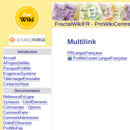
FractalWikiFR - ProWikiCentr
Multilink
Introduction
FR/LangueFrançaise
Accueil
ProWikiCenter:LangueFrançaise
AProposDeWiki
PourquoiProWiki
ExigencesSystème
TéléchargerEtInstaller
ContactezNous
Documentation
RéférenceEnLigne
Syntaxes
-
CdmlElements
Commandes
-
Options
CommentFaire
-
CommentAdministrer
OrdreEtStructure
ProWikiFaq