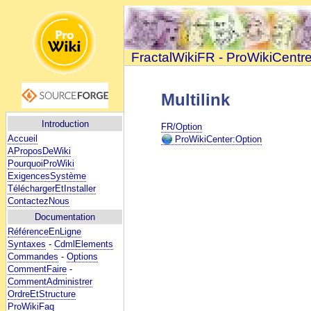
FractalWikiFR - ProWikiCentr
Multilink
Introduction
FR/Option
Accueil
ProWikiCenter:Option
AProposDeWiki
PourquoiProWiki
ExigencesSystème
TéléchargerEtInstaller
ContactezNous
Documentation
RéférenceEnLigne
Syntaxes
-
CdmlElements
Commandes
-
Options
CommentFaire
-
CommentAdministrer
OrdreEtStructure
ProWikiFaq