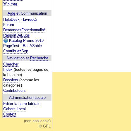
WikiFaq
Aide
et Communication
HelpDesk
-
LivredOr
Forum
DemandesFonctionnalité
RapportDeBugs
Katalog Promo 2019
PageTest
-
BacASable
ContribuezSvp
Navigation et
Recherche
Chercher
Index
(toutes les pages de
la branche)
Dossiers
(comme les
catégories)
Contributeurs
Administration Locale
Editer la barre latérale
Gabarit Local
Context
(non applicable)
© GPL