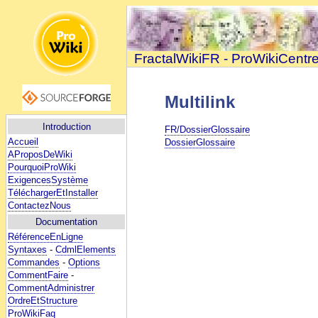
FractalWikiFR - ProWikiCentr
Multilink
Introduction
FR/DossierGlossaire
Accueil
DossierGlossaire
AProposDeWiki
PourquoiProWiki
ExigencesSystème
TéléchargerEtInstaller
ContactezNous
Documentation
RéférenceEnLigne
Syntaxes
-
CdmlElements
Commandes
-
Options
CommentFaire
-
CommentAdministrer
OrdreEtStructure
ProWikiFaq