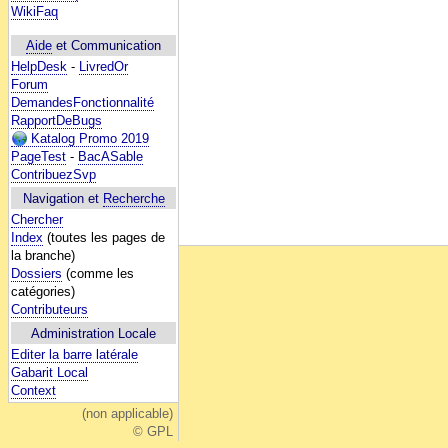
WikiFaq
Aide
et Communication
HelpDesk
-
LivredOr
Forum
DemandesFonctionnalité
RapportDeBugs
Katalog Promo 2019
PageTest
-
BacASable
ContribuezSvp
Navigation et
Recherche
Chercher
Index
(toutes les pages de
la branche)
Dossiers
(comme les
catégories)
Contributeurs
Administration Locale
Editer la barre latérale
Gabarit Local
Context
(non applicable)
© GPL