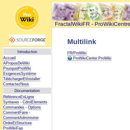
FractalWikiFR - ProWikiCentr
Multilink
Introduction
FR/ProWiki
Accueil
ProWikiCenter:ProWiki
AProposDeWiki
PourquoiProWiki
ExigencesSystème
TéléchargerEtInstaller
ContactezNous
Documentation
RéférenceEnLigne
Syntaxes
-
CdmlElements
Commandes
-
Options
CommentFaire
-
CommentAdministrer
OrdreEtStructure
ProWikiFaq