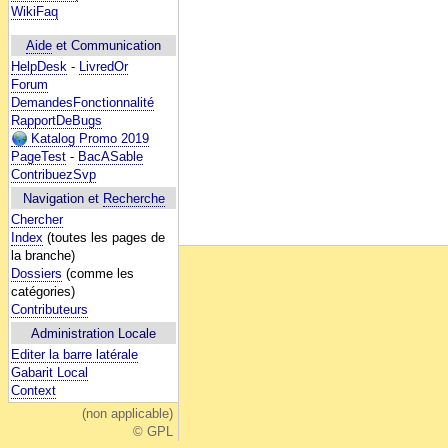
WikiFaq
Aide
et Communication
HelpDesk
-
LivredOr
Forum
DemandesFonctionnalité
RapportDeBugs
Katalog Promo 2019
PageTest
-
BacASable
ContribuezSvp
Navigation et
Recherche
Chercher
Index
(toutes les pages de
la branche)
Dossiers
(comme les
catégories)
Contributeurs
Administration Locale
Editer la barre latérale
Gabarit Local
Context
(non applicable)
© GPL