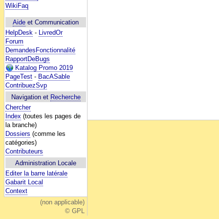
WikiFaq
Aide
et Communication
HelpDesk
-
LivredOr
Forum
DemandesFonctionnalité
RapportDeBugs
Katalog Promo 2019
PageTest
-
BacASable
ContribuezSvp
Navigation et
Recherche
Chercher
Index
(toutes les pages de
la branche)
Dossiers
(comme les
catégories)
Contributeurs
Administration Locale
Editer la barre latérale
Gabarit Local
Context
(non applicable)
© GPL