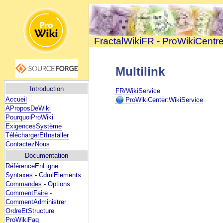
FractalWikiFR - ProWikiCentr
Multilink
Introduction
FR/WikiService
Accueil
ProWikiCenter:WikiService
AProposDeWiki
PourquoiProWiki
ExigencesSystème
TéléchargerEtInstaller
ContactezNous
Documentation
RéférenceEnLigne
Syntaxes
-
CdmlElements
Commandes
-
Options
CommentFaire
-
CommentAdministrer
OrdreEtStructure
ProWikiFaq