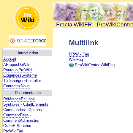
FractalWikiFR - ProWikiCentr
Multilink
Introduction
FR/WikiFaq
Accueil
WikiFaq
AProposDeWiki
ProWikiCenter:WikiFaq
PourquoiProWiki
ExigencesSystème
TéléchargerEtInstaller
ContactezNous
Documentation
RéférenceEnLigne
Syntaxes
-
CdmlElements
Commandes
-
Options
CommentFaire
-
CommentAdministrer
OrdreEtStructure
ProWikiFaq