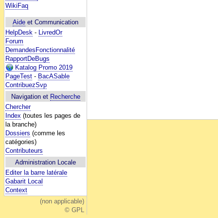
WikiFaq
Aide
et Communication
HelpDesk
-
LivredOr
Forum
DemandesFonctionnalité
RapportDeBugs
Katalog Promo 2019
PageTest
-
BacASable
ContribuezSvp
Navigation et
Recherche
Chercher
Index
(toutes les pages de
la branche)
Dossiers
(comme les
catégories)
Contributeurs
Administration Locale
Editer la barre latérale
Gabarit Local
Context
(non applicable)
© GPL