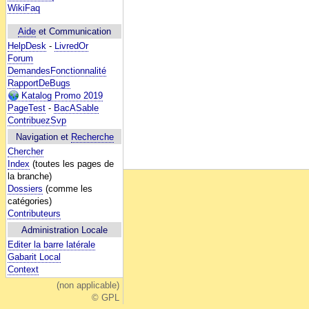
WikiFaq
Aide
et Communication
HelpDesk
-
LivredOr
Forum
DemandesFonctionnalité
RapportDeBugs
Katalog Promo 2019
PageTest
-
BacASable
ContribuezSvp
Navigation et
Recherche
Chercher
Index
(toutes les pages de
la branche)
Dossiers
(comme les
catégories)
Contributeurs
Administration Locale
Editer la barre latérale
Gabarit Local
Context
(non applicable)
© GPL