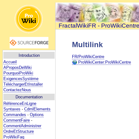
FractalWikiFR - ProWikiCentr
Multilink
Introduction
FR/ProWikiCentre
Accueil
ProWikiCenter:ProWikiCentre
AProposDeWiki
PourquoiProWiki
ExigencesSystème
TéléchargerEtInstaller
ContactezNous
Documentation
RéférenceEnLigne
Syntaxes
-
CdmlElements
Commandes
-
Options
CommentFaire
-
CommentAdministrer
OrdreEtStructure
ProWikiFaq