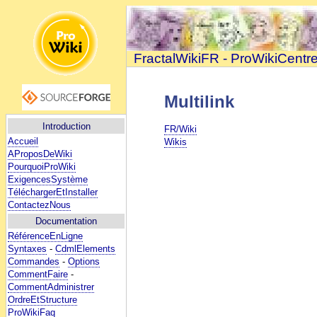
FractalWikiFR - ProWikiCentr
Multilink
Introduction
FR/Wiki
Accueil
Wikis
AProposDeWiki
PourquoiProWiki
ExigencesSystème
TéléchargerEtInstaller
ContactezNous
Documentation
RéférenceEnLigne
Syntaxes
-
CdmlElements
Commandes
-
Options
CommentFaire
-
CommentAdministrer
OrdreEtStructure
ProWikiFaq