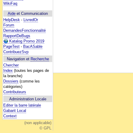
WikiFaq
Aide
et Communication
HelpDesk
-
LivredOr
Forum
DemandesFonctionnalité
RapportDeBugs
Katalog Promo 2019
PageTest
-
BacASable
ContribuezSvp
Navigation et
Recherche
Chercher
Index
(toutes les pages de
la branche)
Dossiers
(comme les
catégories)
Contributeurs
Administration Locale
Editer la barre latérale
Gabarit Local
Context
(non applicable)
© GPL