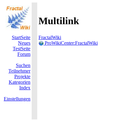
Multilink
StartSeite
FractalWiki
Neues
ProWikiCenter:FractalWiki
TestSeite
Forum
Suchen
Teilnehmer
Projekte
Kategorien
Index
Einstellungen