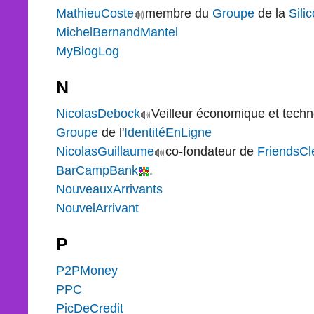
MathieuCoste
membre du
Groupe
de la
Sili
MichelBernandMantel
MyBlogLog
N
NicolasDebock
Veilleur économique et techn
Groupe
de l'
IdentitéEnLigne
NicolasGuillaume
co-fondateur de
FriendsCl
BarCampBank
.
NouveauxArrivants
NouvelArrivant
P
P2PMoney
PPC
PicDeCredit