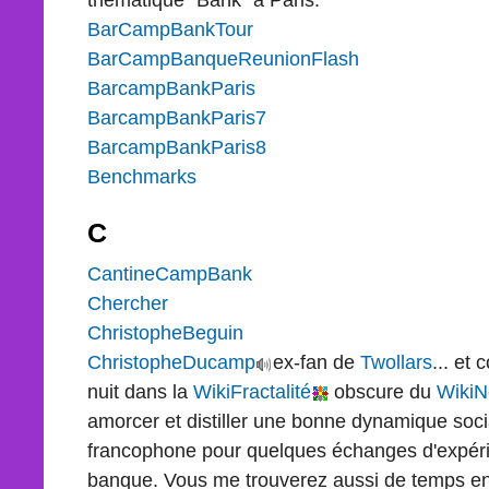
BarCampBankTour
BarCampBanqueReunionFlash
BarcampBankParis
BarcampBankParis7
BarcampBankParis8
Benchmarks
C
CantineCampBank
Chercher
ChristopheBeguin
ChristopheDucamp
ex-fan de
Twollars
... et
nuit dans la
WikiFractalité
obscure du
WikiN
amorcer et distiller une bonne dynamique soc
francophone pour quelques échanges d'expérie
banque. Vous me trouverez aussi de temps e