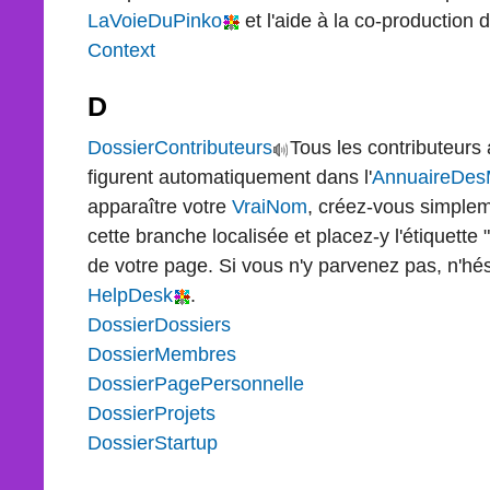
LaVoieDuPinko
et l'aide à la co-production 
Context
D
DossierContributeurs
Tous les contributeurs 
figurent automatiquement dans l'
AnnuaireDe
apparaître votre
VraiNom
, créez-vous simple
cette branche localisée et placez-y l'étiquett
de votre page. Si vous n'y parvenez pas, n'hés
HelpDesk
.
DossierDossiers
DossierMembres
DossierPagePersonnelle
DossierProjets
DossierStartup