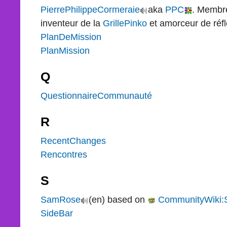
PierrePhilippeCormeraie
aka
PPC
. Membr
inventeur de la
GrillePinko
et amorceur de réfl
PlanDeMission
PlanMission
Q
QuestionnaireCommunauté
R
RecentChanges
Rencontres
S
SamRose
(en) based on
CommunityWiki
SideBar