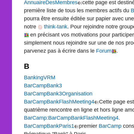
AnnuaireDesMembres
cette page est destiné
première liste de tous les membres actifs du
B
pourra être ensuite éditée sur papier avec une
notre
think-tank
. Pour rejoindre notre group
en précisant vos motivations pour participe
simplement nous rejoindre sur une de nos pro
parvenez pas à écrire dans le
Forum
.
B
BankingVRM
BarCampBank3
BarCampBank3Organisation
BarCampBankFlashMeeting4
Cette page est
quatrième rencontre en ligne et hors ligne am
BarCamp:BarCampBankFlashMeeting4
.
BarCampBankParis1
premier
BarCamp
cons
thématique "Bank" à Paris.