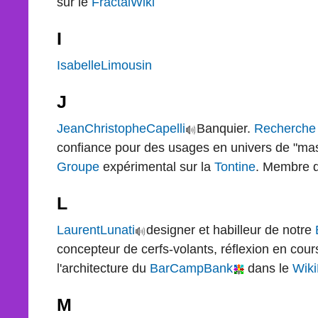
sur le
FractalWiki
I
IsabelleLimousin
J
JeanChristopheCapelli
Banquier.
Recherche
confiance pour des usages en univers de "mass r
Groupe
expérimental sur la
Tontine
. Membre 
L
LaurentLunati
designer et habilleur de notre
concepteur de cerfs-volants, réflexion en cours
l'architecture du
BarCampBank
dans le
Wiki
M