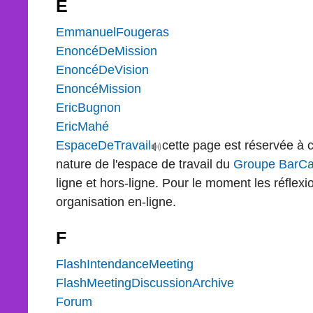
E
EmmanuelFougeras
EnoncéDeMission
EnoncéDeVision
EnoncéMission
EricBugnon
EricMahé
EspaceDeTravail
cette page est réservée à 
nature de l'espace de travail du
Groupe
BarC
ligne et hors-ligne. Pour le moment les réflexi
organisation en-ligne.
F
FlashIntendanceMeeting
FlashMeetingDiscussionArchive
Forum