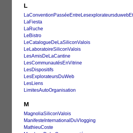
L
LaConventionPasséeEntreLesexplorateursduwebEt
LaFiesta
LaRuche
LeBistro
LeCatalogueDeLaSiliconValois
LeLaboratoireSiliconValois
LesAmisDeLaCantine
LesCommunautésEnVitrine
LesDispositifs
LesExplorateursDuWeb
LesLiens
LimitesAutoOrganisation
M
MagnoliaSiliconValois
ManifesteInternationalDuVlogging
MathieuCoste