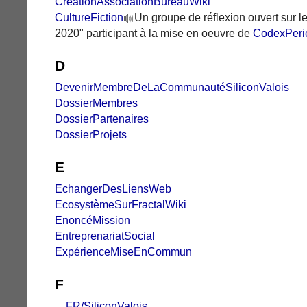
CréationAssociationBureauWiki
CultureFiction
Un groupe de réflexion ouvert sur l
2020" participant à la mise en oeuvre de
CodexPeri
D
DevenirMembreDeLaCommunautéSiliconValois
DossierMembres
DossierPartenaires
DossierProjets
E
EchangerDesLiensWeb
EcosystèmeSurFractalWiki
EnoncéMission
EntreprenariatSocial
ExpérienceMiseEnCommun
F
...
FR/SiliconValois