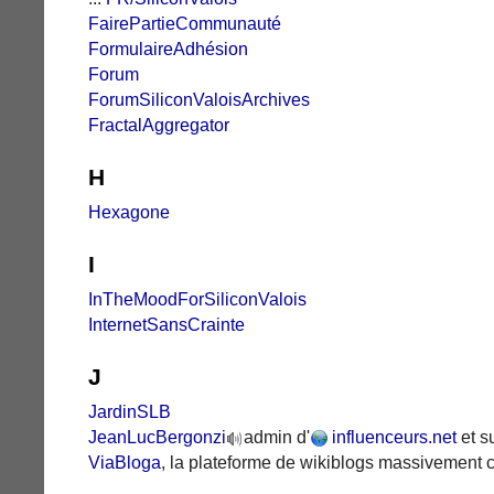
FairePartieCommunauté
FormulaireAdhésion
Forum
ForumSiliconValoisArchives
FractalAggregator
H
Hexagone
I
InTheMoodForSiliconValois
InternetSansCrainte
J
JardinSLB
JeanLucBergonzi
admin d'
influenceurs.net
et s
ViaBloga
, la plateforme de wikiblogs massivement co