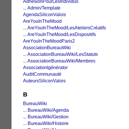
AdhésionPourLesIndividus
...
Admin/Template
AgendaSiliconValois
AreYouInTheMood
...
AreYouInTheMood/LesAteliersCréatifs
...
AreYouInTheMood/LesDispositifs
AreYouInTheMoodParis2
AssociationBureauWiki
...
AssociationBureauWiki/LesStatuts
...
AssociationBureauWiki/Membres
AssociationIgénérator
AuditCommunauté
AuteursSiliconValois
B
BureauWiki
...
BureauWiki/Agenda
...
BureauWiki/Gestion
...
BureauWiki/Histoire