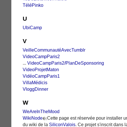
TéléPinko
U
UbiCamp
V
VeilleCommunautéAvecTumblr
VideoCampParis2
...
VideoCampParis2/PlanDeSponsoring
VideoProjetMaton
VidéoCampParis1
VillaMédicis
VloggDinner
W
WeAreInTheMood
WikiNode
Cette page est réservée pour installer 
du wiki de la
SiliconValois
. Ce projet s'inscrit dans l