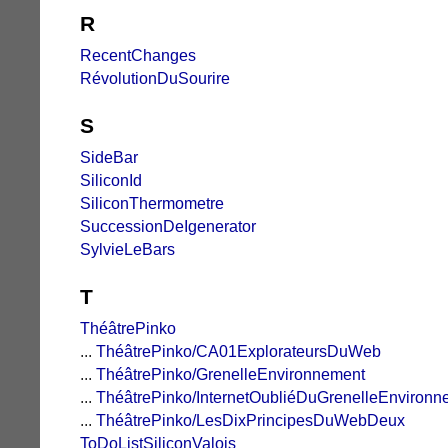
R
RecentChanges
RévolutionDuSourire
S
SideBar
SiliconId
SiliconThermometre
SuccessionDeIgenerator
SylvieLeBars
T
ThéâtrePinko
...
ThéâtrePinko/CA01ExplorateursDuWeb
...
ThéâtrePinko/GrenelleEnvironnement
...
ThéâtrePinko/InternetOubliéDuGrenelleEnvironn
...
ThéâtrePinko/LesDixPrincipesDuWebDeux
ToDoListSiliconValois