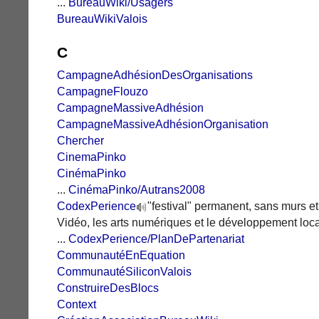
...
BureauWiki/Usagers
BureauWikiValois
C
CampagneAdhésionDesOrganisations
CampagneFlouzo
CampagneMassiveAdhésion
CampagneMassiveAdhésionOrganisation
Chercher
CinemaPinko
CinémaPinko
...
CinémaPinko/Autrans2008
CodexPerience
"festival" permanent, sans murs et
Vidéo, les arts numériques et le développement local
...
CodexPerience/PlanDePartenariat
CommunautéEnEquation
CommunautéSiliconValois
ConstruireDesBlocs
Context