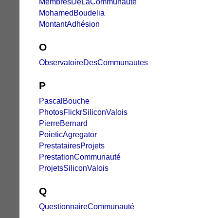
MembresDeLaCommunauté
MohamedBoudelia
MontantAdhésion
O
ObservatoireDesCommunautes
P
PascalBouche
PhotosFlickrSiliconValois
PierreBernard
PoieticAgregator
PrestatairesProjets
PrestationCommunauté
ProjetsSiliconValois
Q
QuestionnaireCommunauté