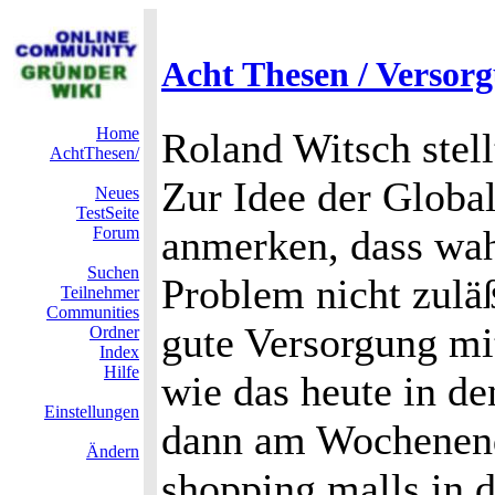
Acht Thesen / Versor
Home
Roland Witsch stell
AchtThesen/
Zur Idee der Global
Neues
TestSeite
anmerken, dass wahr
Forum
Suchen
Problem nicht zuläß
Teilnehmer
Communities
gute Versorgung mi
Ordner
Index
Hilfe
wie das heute in de
Einstellungen
dann am Wochenend
Ändern
shopping malls in 