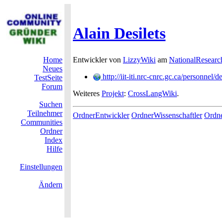
Alain Desilets
Home
Entwickler von
LizzyWiki
am
NationalResearc
Neues
http://iit-iti.nrc-cnrc.gc.ca/personnel/d
TestSeite
Forum
Weiteres
Projekt
:
CrossLangWiki
.
Suchen
Teilnehmer
OrdnerEntwickler
OrdnerWissenschaftler
Ordn
Communities
Ordner
Index
Hilfe
Einstellungen
Ändern