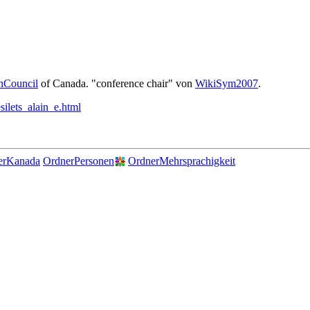
hCouncil
of Canada. "conference chair" von
WikiSym2007
.
esilets_alain_e.html
erKanada
OrdnerPersonen
OrdnerMehrsprachigkeit