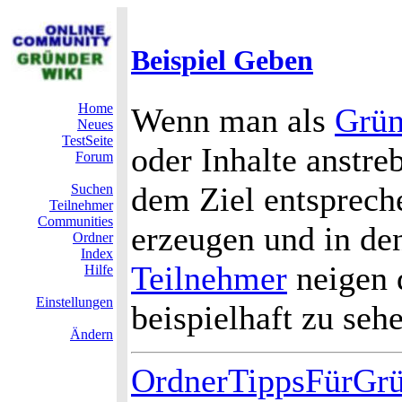
Beispiel Geben
Home
Wenn man als
Grün
Neues
TestSeite
oder Inhalte anstreb
Forum
dem Ziel entsprech
Suchen
Teilnehmer
Communities
erzeugen und in de
Ordner
Index
Teilnehmer
neigen 
Hilfe
Einstellungen
beispielhaft zu seh
Ändern
OrdnerTippsFürGr