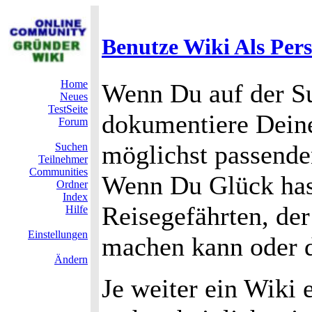
Benutze Wiki Als Pers
Home
Wenn Du auf der S
Neues
TestSeite
dokumentiere Deine
Forum
möglichst passende
Suchen
Teilnehmer
Communities
Wenn Du Glück hast
Ordner
Index
Reisegefährten, de
Hilfe
Einstellungen
machen kann oder d
Ändern
Je weiter ein Wiki e