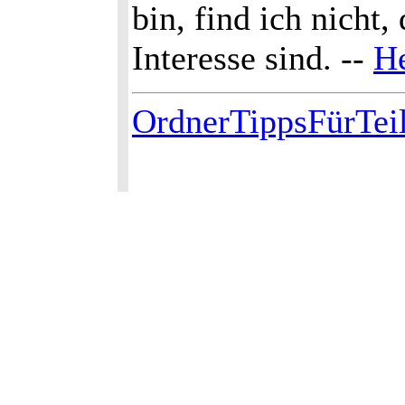
bin, find ich nicht
Interesse sind. --
He
OrdnerTippsFürTei