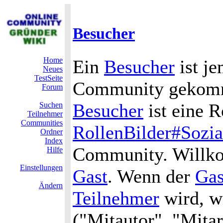
Besucher
Home
Ein
Besucher
ist je
Neues
TestSeite
Community gekomme
Forum
Besucher
ist eine R
Suchen
Teilnehmer
Communities
RollenBilder#Sozia
Ordner
Index
Community. Willko
Hilfe
Einstellungen
Gast
. Wenn der
Gas
Ändern
Teilnehmer
wird, w
("Mitautor", "Mitarb