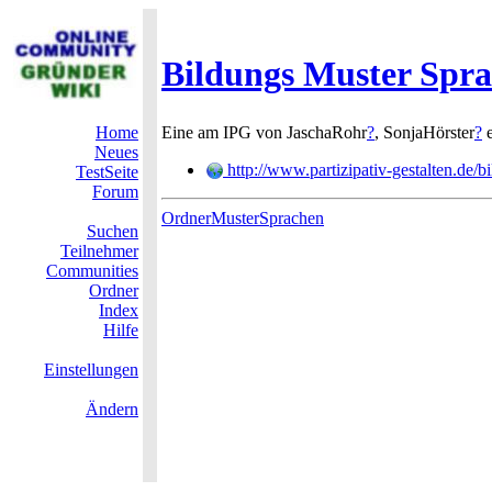
Bildungs Muster Spr
Home
Eine am IPG von JaschaRohr
?
, SonjaHörster
?
e
Neues
http://www.partizipativ-gestalten.de/b
TestSeite
Forum
OrdnerMusterSprachen
Suchen
Teilnehmer
Communities
Ordner
Index
Hilfe
Einstellungen
Ändern