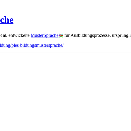
ache
t al. entwickelte
MusterSprache
für Ausbildungsprozesse, ursprüngl
ildung/ples-bildungsmustersprache/