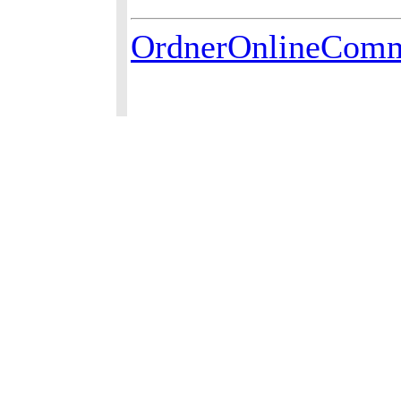
OrdnerOnlineComm