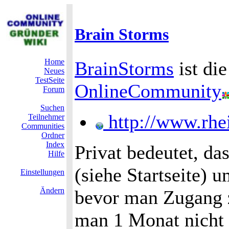
Brain Storms
Home
BrainStorms
ist di
Neues
TestSeite
OnlineCommunity
Forum
Suchen
http://www.rhe
Teilnehmer
Communities
Ordner
Index
Privat bedeutet, da
Hilfe
(siehe Startseite)
Einstellungen
Ändern
bevor man Zugang
man 1 Monat nicht 