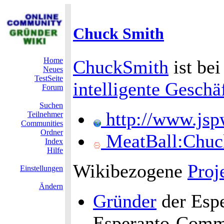
Chuck Smith
Home
ChuckSmith
ist be
Neues
TestSeite
intelligente Geschä
Forum
Suchen
http://www.jsp
Teilnehmer
Communities
Ordner
MeatBall:Chuc
Index
Hilfe
Wikibezogene
Proj
Einstellungen
Ändern
Gründer
der Espe
Esperanto-Comm