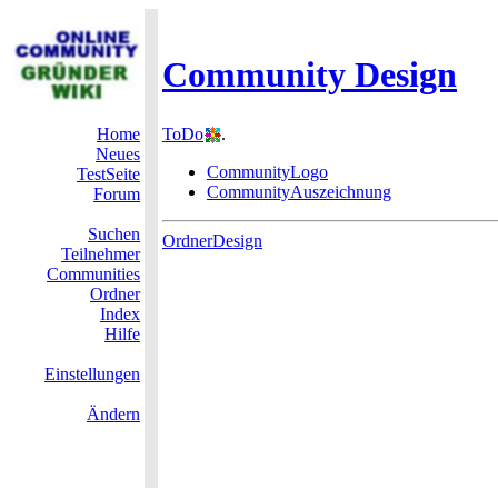
Community Design
Home
ToDo
.
Neues
CommunityLogo
TestSeite
CommunityAuszeichnung
Forum
Suchen
OrdnerDesign
Teilnehmer
Communities
Ordner
Index
Hilfe
Einstellungen
Ändern