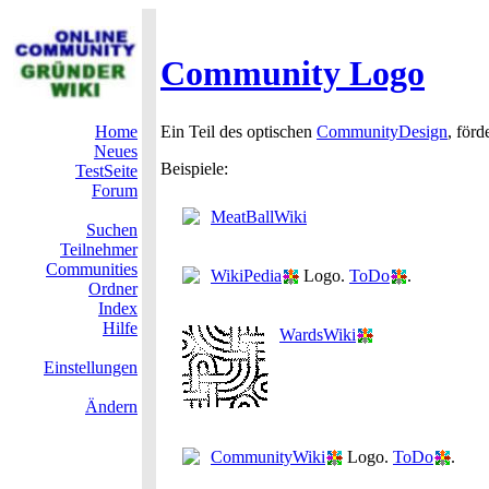
Community Logo
Home
Ein Teil des optischen
CommunityDesign
, för
Neues
Beispiele:
TestSeite
Forum
MeatBallWiki
Suchen
Teilnehmer
Communities
WikiPedia
Logo.
ToDo
.
Ordner
Index
Hilfe
WardsWiki
Einstellungen
Ändern
CommunityWiki
Logo.
ToDo
.