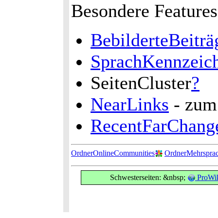
Besondere Features
BebilderteBeiträ
SprachKennzeic
SeitenCluster
?
NearLinks
- zu
RecentFarChang
OrdnerOnlineCommunities
OrdnerMehrsprac
Schwesterseiten: &nbsp;
ProWik