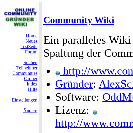
Community Wiki
Home
Ein paralleles Wik
Neues
TestSeite
Spaltung der Comm
Forum
Suchen
http://www.com
Teilnehmer
Communities
Ordner
Gründer
:
AlexSc
Index
Hilfe
Software:
OddM
Einstellungen
Lizenz:
Ändern
http://www.com