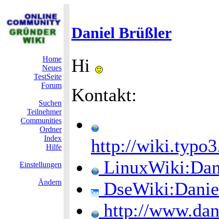
Daniel Brüßler
Home
Hi
Neues
TestSeite
Forum
Kontakt:
Suchen
Teilnehmer
Communities
Ordner
Index
http://wiki.typo
Hilfe
LinuxWiki:Da
Einstellungen
Ändern
DseWiki:Danie
http://www.dani