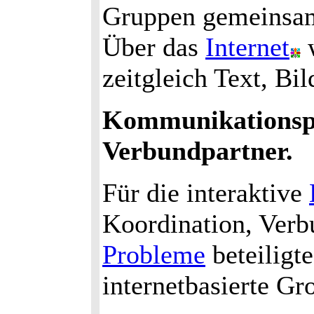
Gruppen gemeins
Über das
Internet
w
zeitgleich Text, Bi
Kommunikationspl
Verbundpartner.
Für die interaktive
Koordination, Verbu
Probleme
beteiligte
internetbasierte G