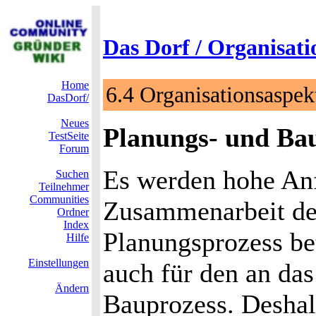
Das Dorf / Organisati
Home
6.4 Organisationsaspek
DasDorf/
Neues
Planungs- und Ba
TestSeite
Forum
Es werden hohe Anf
Suchen
Teilnehmer
Communities
Zusammenarbeit de
Ordner
Index
Planungsprozess bete
Hilfe
Einstellungen
auch für den an da
Ändern
Bauprozess. Deshalb