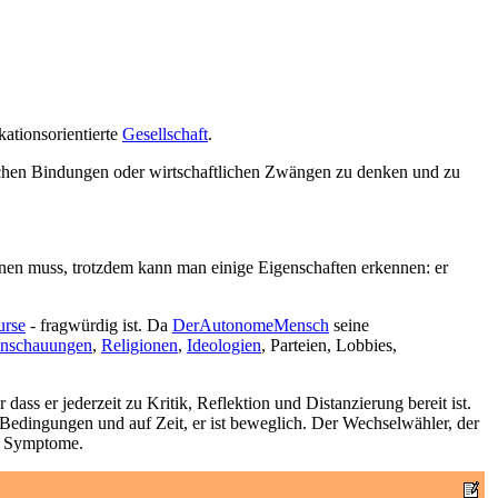
ationsorientierte
Gesellschaft
.
lichen Bindungen oder wirtschaftlichen Zwängen zu denken und zu
nnen muss, trotzdem kann man einige Eigenschaften erkennen: er
urse
- fragwürdig ist. Da
DerAutonomeMensch
seine
anschauungen
,
Religionen
,
Ideologien
, Parteien, Lobbies,
ass er jederzeit zu Kritik, Reflektion und Distanzierung bereit ist.
er Bedingungen und auf Zeit, er ist beweglich. Der Wechselwähler, der
ne Symptome.