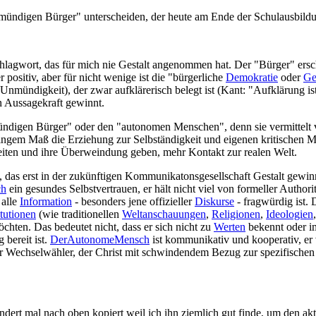
digen Bürger" unterscheiden, der heute am Ende der Schulausbildu
agwort, das für mich nie Gestalt angenommen hat. Der "Bürger" erschein
r positiv, aber für nicht wenige ist die "bürgerliche
Demokratie
oder
Ge
Unmündigkeit), der zwar aufklärerisch belegt ist (Kant: "Aufklärung i
n Aussagekraft gewinnt.
ndigen Bürger" oder den "autonomen Menschen", denn sie vermittelt 
ringem Maß die Erziehung zur Selbständigkeit und eigenen kritischen 
iten und ihre Überweindung geben, mehr Kontakt zur realen Welt.
s, das erst in der zukünftigen Kommunikatonsgesellschaft Gestalt gew
ch
ein gesundes Selbstvertrauen, er hält nicht viel von formeller Author
 alle
Information
- besonders jene offizieller
Diskurse
- fragwürdig ist.
itutionen
(wie traditionellen
Weltanschauungen
,
Religionen
,
Ideologien
ten. Das bedeutet nicht, dass er sich nicht zu
Werten
bekennt oder im
 bereit ist.
DerAutonomeMensch
ist kommunikativ und kooperativ, er ve
r Wechselwähler, der Christ mit schwindendem Bezug zur spezifischen K
ändert mal nach oben kopiert weil ich ihn ziemlich gut finde, um den ak