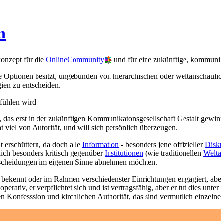
h
onzept für die
OnlineCommunity
und für eine zukünftige, kommunik
 die Optionen besitzt, ungebunden von hierarchischen oder weltanschau
gien zu entscheiden.
 fühlen wird.
s, das erst in der zukünftigen Kommunikatonsgesellschaft Gestalt gewi
ht viel von Autorität, und will sich persönlich überzeugen.
t erschüttern, da doch alle
Information
- besonders jene offizieller
Disk
tlich besonders kritisch gegenüber
Institutionen
(wie traditionellen
Welt
scheidungen im eigenen Sinne abnehmen möchten.
bekennt oder im Rahmen verschiedenster Einrichtungen engagiert, aber d
erativ, er verpflichtet sich und ist vertragsfähig, aber er tut dies unt
n Konfesssion und kirchlichen Authorität, das sind vermutlich einzel