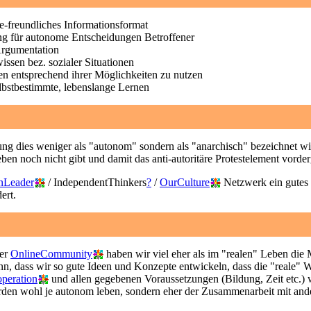
ie-freundliches Informationsformat
ng für autonome Entscheidungen Betroffener
Argumentation
issen bez. sozialer Situationen
en entsprechend ihrer Möglichkeiten zu nutzen
elbstbestimmte, lebenslange Lernen
ng dies weniger als "autonom" sondern als "anarchisch" bezeichnet wi
ben noch nicht gibt und damit das anti-autoritäre Protestelement vorde
nLeader
/ IndependentThinkers
?
/
OurCulture
Netzwerk ein gutes E
ert.
ner
OnlineCommunity
haben wir viel eher als im "realen" Leben die M
, dass wir so gute Ideen und Konzepte entwickeln, dass die "reale" W
peration
und allen gegebenen Voraussetzungen (Bildung, Zeit etc.
rden wohl je autonom leben, sondern eher der Zusammenarbeit mit ande