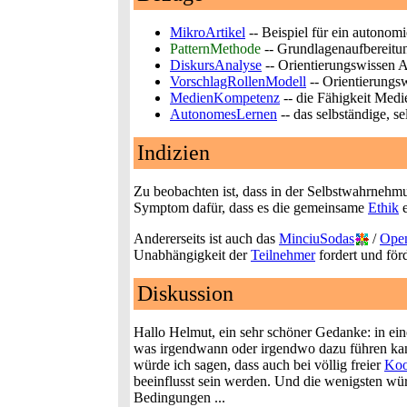
MikroArtikel
-- Beispiel für ein autonom
PatternMethode
-- Grundlagenaufbereitu
DiskursAnalyse
-- Orientierungswissen 
VorschlagRollenModell
-- Orientierungsw
MedienKompetenz
-- die Fähigkeit Medi
AutonomesLernen
-- das selbständige, s
Indizien
Zu beobachten ist, dass in der Selbstwahrnehmu
Symptom dafür, dass es die gemeinsame
Ethik
e
Andererseits ist auch das
MinciuSodas
/
Ope
Unabhängigkeit der
Teilnehmer
fordert und förd
Diskussion
Hallo Helmut, ein sehr schöner Gedanke: in ei
was irgendwann oder irgendwo dazu führen kann
würde ich sagen, dass auch bei völlig freier
Koo
beeinflusst sein werden. Und die wenigsten wü
Bedingungen ...