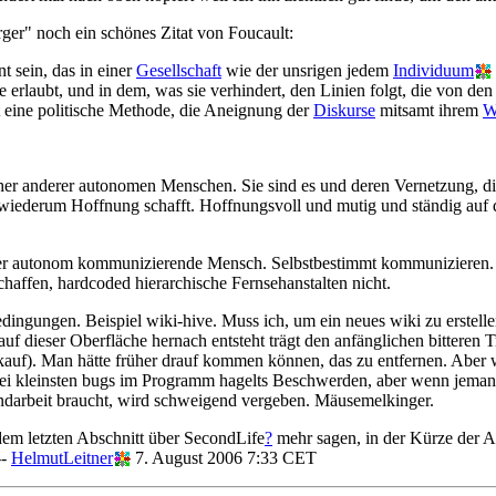
r" noch ein schönes Zitat von Foucault:
t sein, das in einer
Gesellschaft
wie der unsrigen jedem
Individuum
sie erlaubt, und in dem, was sie verhindert, den Linien folgt, die von
t eine politische Methode, die Aneignung der
Diskurse
mitsamt ihrem
W
er anderer autonomen Menschen. Sie sind es und deren Vernetzung, die 
 wiederum Hoffnung schafft. Hoffnungsvoll und mutig und ständig auf
Der autonom kommunizierende Mensch. Selbstbestimmt kommunizieren.
ffen, hardcoded hierarchische Fernsehanstalten nicht.
edingungen. Beispiel wiki-hive. Muss ich, um ein neues wiki zu erstell
f dieser Oberfläche hernach entsteht trägt den anfänglichen bitteren T
kauf). Man hätte früher drauf kommen können, das zu entfernen. Aber
 Bei kleinsten bugs im Programm hagelts Beschwerden, aber wenn jeman
ndarbeit braucht, wird schweigend vergeben. Mäusemelkinger.
dem letzten Abschnitt über SecondLife
?
mehr sagen, in der Kürze der An
--
HelmutLeitner
7. August 2006 7:33 CET