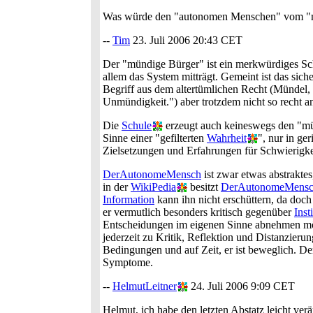
Was würde den "autonomen Menschen" vom "mün
--
Tim
23. Juli 2006 20:43 CET
Der "mündige Bürger" ist ein merkwürdiges Schl
allem das System mitträgt. Gemeint ist das siche
Begriff aus dem altertümlichen Recht (Mündel, 
Unmündigkeit.") aber trotzdem nicht so recht a
Die
Schule
erzeugt auch keineswegs den "mü
Sinne einer "gefilterten
Wahrheit
", nur in ge
Zielsetzungen und Erfahrungen für Schwierigke
DerAutonomeMensch
ist zwar etwas abstrakte
in der
WikiPedia
besitzt
DerAutonomeMens
Information
kann ihn nicht erschüttern, da doch
er vermutlich besonders kritisch gegenüber
Inst
Entscheidungen im eigenen Sinne abnehmen möch
jederzeit zu Kritik, Reflektion und Distanzierung
Bedingungen und auf Zeit, er ist beweglich. De
Symptome.
--
HelmutLeitner
24. Juli 2006 9:09 CET
Helmut, ich habe den letzten Abstatz leicht ver