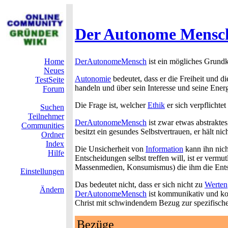
Der Autonome Mensc
Home
DerAutonomeMensch
ist ein mögliches Grundk
Neues
Autonomie
bedeutet, dass er die Freiheit und
TestSeite
handeln und über sein Interesse und seine Ener
Forum
Die Frage ist, welcher
Ethik
er sich verpflichtet
Suchen
Teilnehmer
DerAutonomeMensch
ist zwar etwas abstrakte
Communities
besitzt ein gesundes Selbstvertrauen, er hält nic
Ordner
Index
Die Unsicherheit von
Information
kann ihn nich
Hilfe
Entscheidungen selbst treffen will, ist er vermu
Massenmedien, Konsumismus) die ihm die Ent
Einstellungen
Das bedeutet nicht, dass er sich nicht zu
Werten
Ändern
DerAutonomeMensch
ist kommunikativ und koop
Christ mit schwindendem Bezug zur spezifische
Bezüge