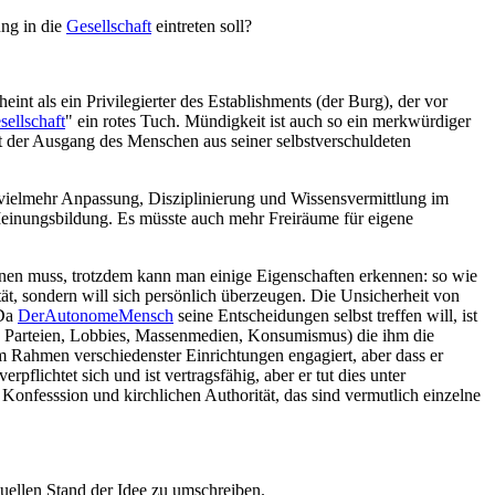
ng in die
Gesellschaft
eintreten soll?
t als ein Privilegierter des Establishments (der Burg), der vor
sellschaft
" ein rotes Tuch. Mündigkeit ist auch so ein merkwürdiger
st der Ausgang des Menschen aus seiner selbstverschuldeten
vielmehr Anpassung, Disziplinierung und Wissensvermittlung im
Meinungsbildung. Es müsste auch mehr Freiräume für eigene
innen muss, trotzdem kann man einige Eigenschaften erkennen: so wie
ität, sondern will sich persönlich überzeugen. Die Unsicherheit von
 Da
DerAutonomeMensch
seine Entscheidungen selbst treffen will, ist
, Parteien, Lobbies, Massenmedien, Konsumismus) die ihm die
 Rahmen verschiedenster Einrichtungen engagiert, aber dass er
rpflichtet sich und ist vertragsfähig, aber er tut dies unter
onfesssion und kirchlichen Authorität, das sind vermutlich einzelne
tuellen Stand der Idee zu umschreiben.