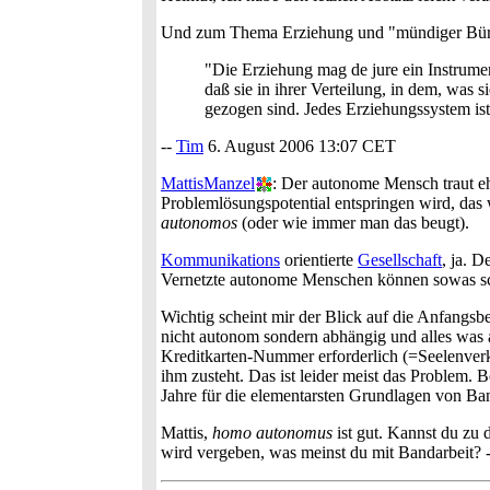
Und zum Thema Erziehung und "mündiger Bürge
"Die Erziehung mag de jure ein Instrumen
daß sie in ihrer Verteilung, in dem, was 
gezogen sind. Jedes Erziehungssystem is
--
Tim
6. August 2006 13:07 CET
MattisManzel
: Der autonome Mensch traut eh
Problemlösungspotential entspringen wird, das
autonomos
(oder wie immer man das beugt).
Kommunikations
orientierte
Gesellschaft
, ja. 
Vernetzte autonome Menschen können sowas scha
Wichtig scheint mir der Blick auf die Anfangsb
nicht autonom sondern abhängig und alles was au
Kreditkarten-Nummer erforderlich (=Seelenver
ihm zusteht. Das ist leider meist das Problem.
Jahre für die elementarsten Grundlagen von Ba
Mattis,
homo autonomus
ist gut. Kannst du zu 
wird vergeben, was meinst du mit Bandarbeit? 