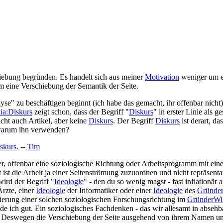
chiebung begründen. Es handelt sich aus meiner
Motivation
weniger um ei
m eine Verschiebung der Semantik der Seite.
yse" zu beschäftigen beginnt (ich habe das gemacht, ihr offenbar nicht)
a:Diskurs
zeigt schon, dass der Begriff "
Diskurs
" in erster Linie als 
cht auch Artikel, aber keine
Diskurs
. Der Begriff
Diskurs
ist derart, d
 warum ihn verwenden?
skurs
. --
Tim
her, offenbar eine soziologische Richtung oder Arbeitsprogramm mit ei
t ist die Arbeit ja einer Seitenströmung zuzuordnen und nicht repräsent
ird der Begriff "
Ideologie
" - den du so wenig magst - fast inflation
rzte, einer
Ideologie
der Informatiker oder einer
Ideologie
des
Gründe
ilierung einer solchen soziologischen Forschungsrichtung im
GründerWi
de ich gut. Ein soziologisches Fachdenken - das wir allesamt in absehb
ln. Deswegen die Verschiebung der Seite ausgehend von ihrem Namen u