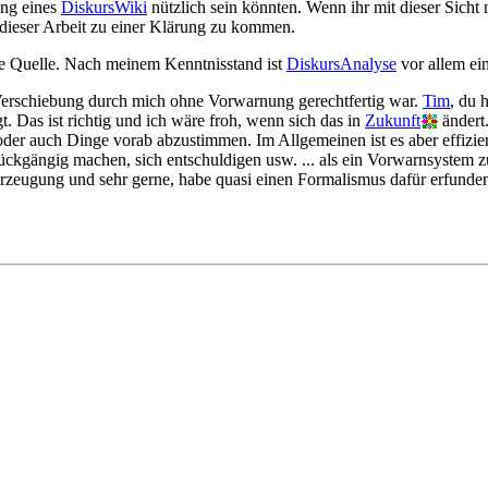
ung eines
DiskursWiki
nützlich sein könnten. Wenn ihr mit dieser Sicht 
dieser Arbeit zu einer Klärung zu kommen.
ige Quelle. Nach meinem Kenntnisstand ist
DiskursAnalyse
vor allem ein
 Verschiebung durch mich ohne Vorwarnung gerechtfertig war.
Tim
, du 
gt. Das ist richtig und ich wäre froh, wenn sich das in
Zukunft
ändert
 oder auch Dinge vorab abzustimmen. Im Allgemeinen ist es aber effizie
r rückgängig machen, sich entschuldigen usw. ... als ein Vorwarnsystem
eugung und sehr gerne, habe quasi einen Formalismus dafür erfunden,