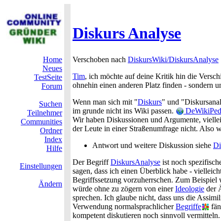
Diskurs Analyse
Home
Verschoben nach
DiskursWiki/DiskursAnalyse
Neues
Tim
, ich möchte auf deine Kritik hin die Vers
TestSeite
ohnehin einen anderen Platz finden - sondern u
Forum
Wenn man sich mit "
Diskurs
" und "Diskursanal
Suchen
im grunde nicht ins Wiki passen.
DeWikiPedi
Teilnehmer
Wir haben Diskussionen und Argumente, viellei
Communities
der Leute in einer Straßenumfrage nicht. Also
Ordner
Index
Antwort und weitere Diskussion siehe
Di
Hilfe
Der Begriff
DiskursAnalyse
ist noch spezifisc
Einstellungen
sagen, dass ich einen Überblick habe - vielleich
Begriffssetzung vorzuherrschen. Zum Beispiel w
Ändern
würde ohne zu zögern von einer
Ideologie
der Ä
sprechen. Ich glaube nicht, dass uns die Assim
Verwendung normalsprachlicher
Begriffe
fän
kompetent diskutieren noch sinnvoll vermitte