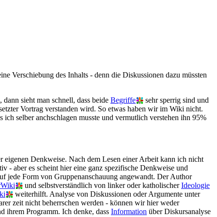
ne Verschiebung des Inhalts - denn die Diskussionen dazu müssten
, dann sieht man schnell, dass beide
Begriffe
sehr sperrig sind und
gesetzter Vortrag verstanden wird. So etwas haben wir im Wiki nicht.
ass ich selber anchschlagen musste und vermutlich verstehen ihn 95%
ner eigenen Denkweise. Nach dem Lesen einer Arbeit kann ich nicht
ativ - aber es scheint hier eine ganz spezifische Denkweise und
är auf jede Form von Gruppenanschauung angewandt. Der Author
rWiki
und selbstverständlich von linker oder katholischer
Ideologie
ki
weiterhilft. Analyse von Diskussionen oder Argumente unter
arer zeit nicht beherrschen werden - können wir hier weder
nd ihrem Programm. Ich denke, dass
Information
über Diskursanalyse