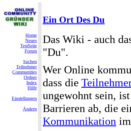
Ein Ort Des Du
Home
Das Wiki - auch d
Neues
TestSeite
"Du".
Forum
Suchen
Wer Online kommuni
Teilnehmer
Communities
Ordner
dass die
Teilnehme
Index
Hilfe
ungewohnt sein, ist
Einstellungen
Barrieren ab, die e
Ändern
Kommunikation
im