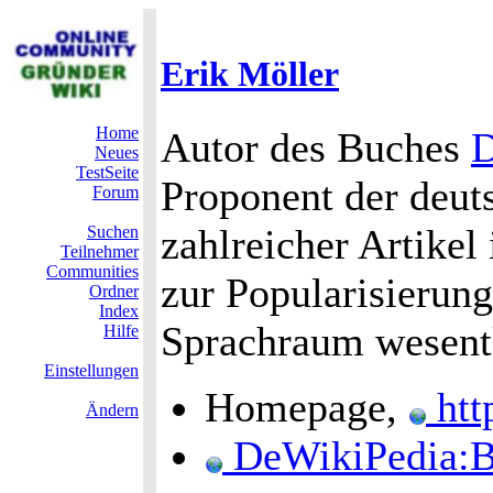
Erik Möller
Home
Autor des Buches
D
Neues
TestSeite
Proponent der deu
Forum
zahlreicher Artikel
Suchen
Teilnehmer
Communities
zur Popularisierun
Ordner
Index
Sprachraum wesentl
Hilfe
Einstellungen
Homepage,
htt
Ändern
DeWikiPedia:B