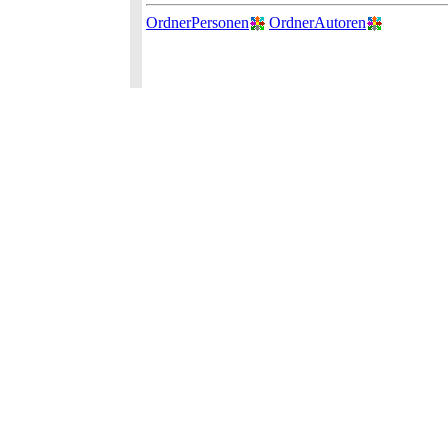
OrdnerPersonen
OrdnerAutoren