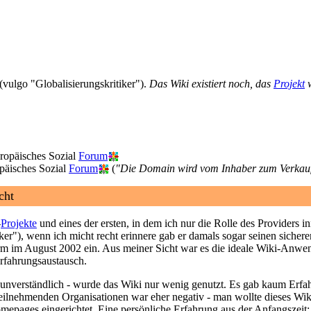
(vulgo "Globalisierungskritiker").
Das Wiki existiert noch, das
Projekt
w
uropäisches Sozial
Forum
päisches Sozial
Forum
(
"Die Domain wird vom Inhaber zum Verkau
cht
-
Projekte
und eines der ersten, in dem ich nur die Rolle des Providers 
er"), wenn ich micht recht erinnere gab er damals sogar seinen sichere
rm im August 2002 ein. Aus meiner Sicht war es die ideale Wiki-Anwen
fahrungsaustausch.
g unverständlich - wurde das Wiki nur wenig genutzt. Es gab kaum Erfa
ilnehmenden Organisationen war eher negativ - man wollte dieses Wiki
epages eingerichtet. Eine persönliche Erfahrung aus der Anfangszeit: