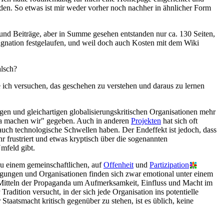
den. So etwas ist mir weder vorher noch nachher in ähnlicher Form
n und Beiträge, aber in Summe gesehen entstanden nur ca. 130 Seiten,
tagnation festgelaufen, und weil doch auch Kosten mit dem Wiki
alsch?
e ich versuchen, das geschehen zu verstehen und daraus zu lernen
egen und gleichartigen globalisierungskritischen Organisationen mehr
, ja machen wir" gegeben. Auch in anderen
Projekten
hat sich oft
 auch technologische Schwellen haben. Der Endeffekt ist jedoch, dass
hr frustriert und etwas kryptisch über die sogenannten
mfeld gibt.
t zu einem gemeinschaftlichen, auf
Offenheit
und
Partizipation
egungen und Organisationen finden sich zwar emotional unter einem
Mitteln der Propaganda um Aufmerksamkeit, Einfluss und Macht im
dition versucht, in der sich jede Organisation ins potentielle
taatsmacht kritisch gegenüber zu stehen, ist es üblich, keine