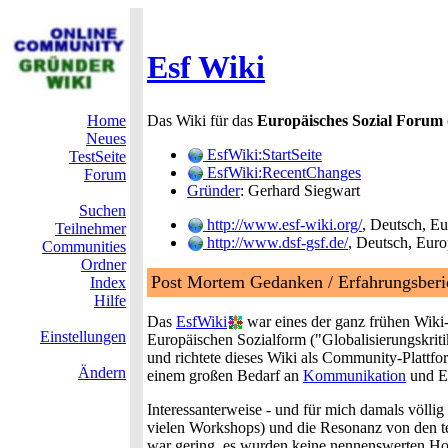
Esf Wiki
Home
Das Wiki für das
Europäisches Sozial Forum
Neues
EsfWiki:StartSeite
TestSeite
EsfWiki:RecentChanges
Forum
Gründer
: Gerhard Siegwart
Suchen
http://www.esf-wiki.org/
, Deutsch, E
Teilnehmer
http://www.dsf-gsf.de/
, Deutsch, Euro
Communities
Ordner
Post Mortem Gedanken / Erfahrungsberi
Index
Hilfe
Das
EsfWiki
war eines der ganz frühen Wiki
Einstellungen
Europäischen Sozialform ("Globalisierungskritik
und richtete dieses Wiki als Community-Plattfo
Ändern
einem großen Bedarf an
Kommunikation
und Er
Interessanterweise - und für mich damals völli
vielen Workshops) und die Resonanz von den te
war gering, es wurden keine nennenswerten Hom