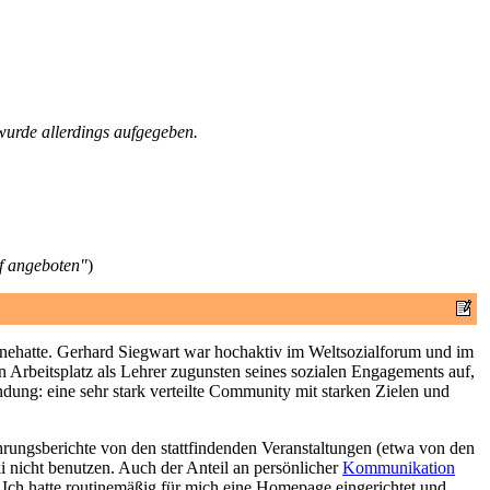
urde allerdings aufgegeben.
f angeboten"
)
innehatte. Gerhard Siegwart war hochaktiv im Weltsozialforum und im
n Arbeitsplatz als Lehrer zugunsten seines sozialen Engagements auf,
dung: eine sehr stark verteilte Community mit starken Zielen und
hrungsberichte von den stattfindenden Veranstaltungen (etwa von den
 nicht benutzen. Auch der Anteil an persönlicher
Kommunikation
 Ich hatte routinemäßig für mich eine Homepage eingerichtet und