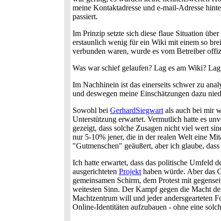
meine Kontaktadresse und e-mail-Adresse hinte
passiert.
Im Prinzip setzte sich diese flaue Situation üb
erstaunlich wenig für ein Wiki mit einem so br
verbunden waren, wurde es vom Betreiber offizie
Was war schief gelaufen? Lag es am Wiki? Lag
Im Nachhinein ist das einerseits schwer zu anal
und deswegen meine Einschätzungen dazu nieders
Sowohl bei
GerhardSiegwart
als auch bei mir w
Unterstützung erwartet. Vermutlich hatte es un
gezeigt, dass solche Zusagen nicht viel wert s
nur 5-10% jener, die in der realen Welt eine Mit
"Gutmenschen" geäußert, aber ich glaube, dass 
Ich hatte erwartet, dass das politische Umfeld d
ausgerichteten
Projekt
haben würde. Aber das Ge
gemeinsamen Schirm, dem Protest mit gegenseiti
weitesten Sinn. Der Kampf gegen die Macht der 
Machtzentrum will und jeder andersgearteten Fo
Online-Identitäten aufzubauen - ohne eine solch