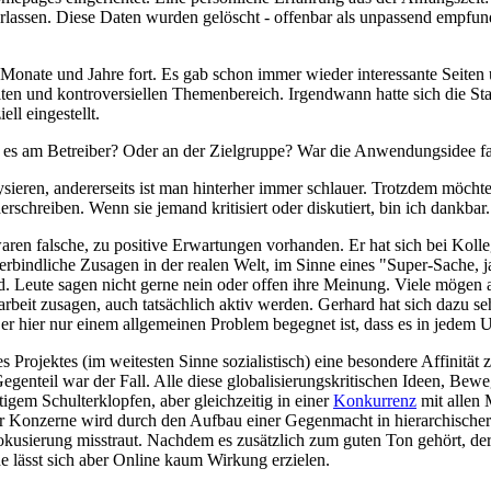
rlassen. Diese Daten wurden gelöscht - offenbar als unpassend empfun
er Monate und Jahre fort. Es gab schon immer wieder interessante Seite
eiten und kontroversiellen Themenbereich. Irgendwann hatte sich die S
ll eingestellt.
 es am Betreiber? Oder an der Zielgruppe? War die Anwendungsidee f
ysieren, andererseits ist man hinterher immer schlauer. Trotzdem möcht
chreiben. Wenn sie jemand kritisiert oder diskutiert, bin ich dankbar.
aren falsche, zu positive Erwartungen vorhanden. Er hat sich bei Koll
verbindliche Zusagen in der realen Welt, im Sinne eines "Super-Sache
ind. Leute sagen nicht gerne nein oder offen ihre Meinung. Viele mögen
arbeit zusagen, auch tatsächlich aktiv werden. Gerhard hat sich dazu se
er hier nur einem allgemeinen Problem begegnet ist, dass es in jedem U
es Projektes (im weitesten Sinne sozialistisch) eine besondere Affinitä
genteil war der Fall. Alle diese globalisierungskritischen Ideen, Bew
gem Schulterklopfen, aber gleichzeitig in einer
Konkurrenz
mit allen 
Konzerne wird durch den Aufbau einer Gegenmacht in hierarchischer Tra
kusierung misstraut. Nachdem es zusätzlich zum guten Ton gehört, der S
e lässt sich aber Online kaum Wirkung erzielen.