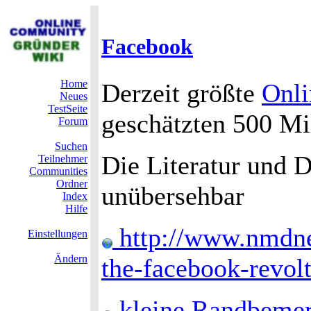
Facebook
Home
Derzeit größte
Onl
Neues
TestSeite
geschätzten 500 Mi
Forum
Suchen
Die Literatur und 
Teilnehmer
Communities
Ordner
unübersehbar
Index
Hilfe
http://www.nmdnet
Einstellungen
Ändern
the-facebook-revol
kleine Randbemer