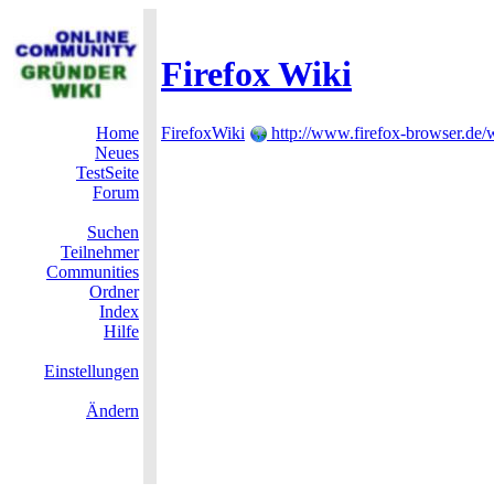
Firefox Wiki
Home
FirefoxWiki
http://www.firefox-browser.de/w
Neues
TestSeite
Forum
Suchen
Teilnehmer
Communities
Ordner
Index
Hilfe
Einstellungen
Ändern