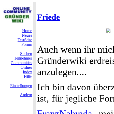
Friede
Home
Neues
TestSeite
Forum
Auch wenn ihr mich
Suchen
Gründerwiki erdrei
Teilnehmer
Communities
Ordner
anzulegen....
Index
Hilfe
Ich bin davon überz
Einstellungen
Ändern
ist, für jegliche 
FranzNahrada
mein