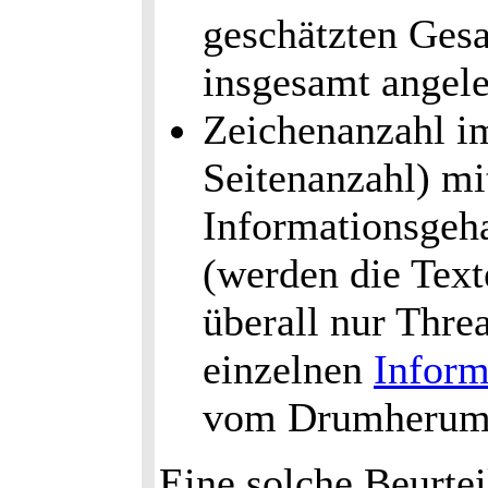
geschätzten Gesa
insgesamt angel
Zeichenanzahl im
Seitenanzahl) mi
Informationsgeha
(werden die Texte
überall nur Thr
einzelnen
Inform
vom Drumherum 
Eine solche Beurte