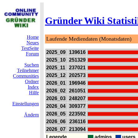
Gründer Wiki Statist
Home
Laufende Mediendaten (Monatsdaten)
Neues
TestSeite
2025_09
139616
Forum
2025_10
251329
Suchen
2025_11
237021
Teilnehmer
2025_12
202573
Communities
Ordner
2026_01
196946
Index
2026_02
261051
Hilfe
2026_03
248207
Einstellungen
2026_04
309377
2026_05
223592
Ändern
2026_06
236116
2026_07
213094
Legende
admins
user